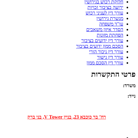
חלוקת רכוש בגירושין
ידועה בציבור זכויות
עורך דין לעניני רכוש
מגשרת גירושין
עו"ד משפחה
הסדר איזון משאבים
הפחתת מזונות
עורך דין ידועים בציבור
הסכם ממון ידועים בציבור
עורך דין ניכור הורי
עורך דין גישור
עורך דין הסכם ממון
פרטי התקשרות
משרד:
03-5332209
נייד:
052-838-3908
פקסימיליה:
03-5337709
כתובת ראשית:
רח’ בר כוכבא 23, בניין V Tower, בני ברק
כתבו לנו בוואטצאפ:
052-838-3908