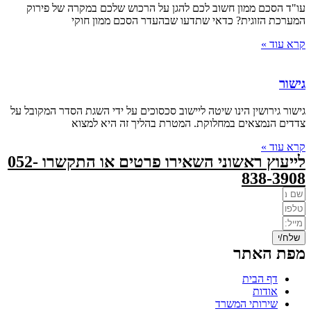
עו"ד הסכם ממון חשוב לכם להגן על הרכוש שלכם במקרה של פירוק
המערכת הזוגית? כדאי שתדעו שבהעדר הסכם ממון חוקי
קרא עוד »
גישור
גישור גירושין הינו שיטה ליישוב סכסוכים על ידי השגת הסדר המקובל על
צדדים הנמצאים במחלוקת. המטרת בהליך זה היא למצוא
קרא עוד »
לייעוץ ראשוני השאירו פרטים או התקשרו 052-
838-3908
שלח/י
מפת האתר
דף הבית
אודות
שירותי המשרד